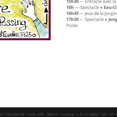
15h30
— Entracte avec la
16h
— Spectacle
« Eau-Ci
16h45
— Jeux de la Jongle
17h30
— Spectacle
« Jong
Pucks
91 720 000 58 / Code APE : 9001Z / Licence : L-R-21-5856 / Tél : 07 