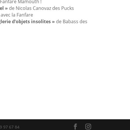
 Fanfare Mamouth !
el »
de Nicolas Canovaz des Pucks
 avec la Fanfare
lerie d’objets insolites »
de Babass des
49 97 67 84