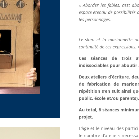
«
Aborder les fables, c’est a
espace étendu de possibilités 
les personnages.
Le slam et la marionnette o
continuité de ces expressions.
Ces séances de trois at
indissociables pour aboutir 
Deux ateliers d’écriture, de
de fabrication de marion
répétition s’en suit ainsi 
public, école et/ou parents).
Au total, 8 séances minimu
projet.
L’âge et le niveau des parti
le nombre d’ateliers nécessai